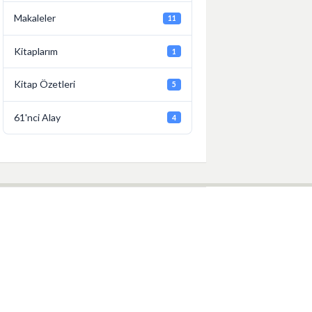
Makaleler
11
Kitaplarım
1
Kitap Özetleri
5
61'nci Alay
4