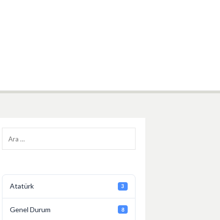
Ana
İletişim
Sayfa
Arama:
Atatürk
3
Genel Durum
8