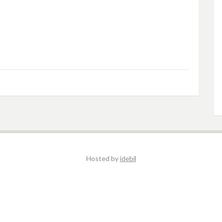
Hosted by
idebil