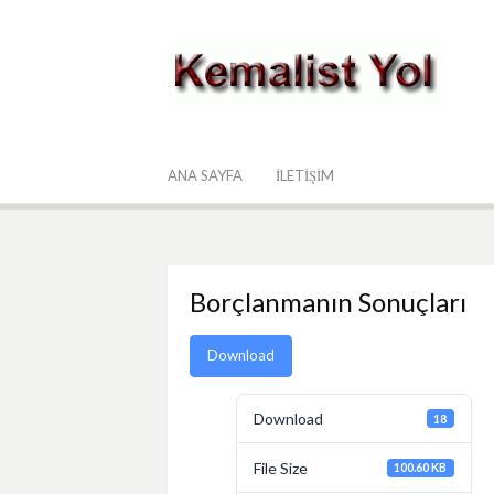
Skip
to
content
Kemalist Yol
ANA SAYFA
İLETIŞIM
Borçlanmanın Sonuçları
Download
Download
18
File Size
100.60 KB