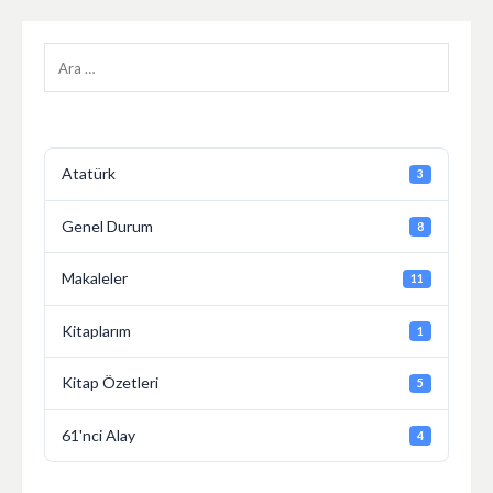
Arama:
Atatürk
3
Genel Durum
8
Makaleler
11
Kitaplarım
1
Kitap Özetleri
5
61'nci Alay
4